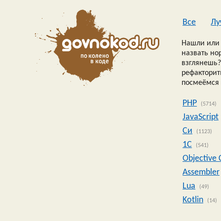
Все
Лу
Нашли или 
назвать но
взглянешь?
рефакторить
посмеёмся 
PHP
(5714)
JavaScript
Си
(1123)
1C
(541)
Objective 
Assembler
Lua
(49)
Kotlin
(14)