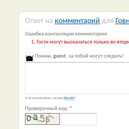
Ответ на
комментарий
для
Гов
Ошибка компиляции комментария:
Гости могут высказаться только во втор
Помни,
guest
, за тобой могут следить!
А не использовать ли нам
bbcode
?
Проверочный код:
*