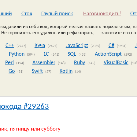
чший
Сток
Глупый поиск
Наговнокодить!
Oт
выдавили из себя код, который нельзя назвать нормальным, на
 Не торопитесь его удалять или рефакторить, — запостите его на
C++
Куча
JavaScript
C#
(2747)
(2427)
(2035)
(1931)
Python
1C
SQL
ActionScript
)
(594)
(541)
(433)
(292)
Perl
Assembler
Ruby
VisualBasic
(194)
(148)
(145)
(13
Go
Swift
Kotlin
)
(31)
(27)
(14)
нокода #29263
ник, пятницу или субботу