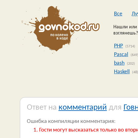
Все
Лу
Нашли или 
взглянешь?
PHP
(5714)
Pascal
(649
bash
(202)
Haskell
(48
Ответ на
комментарий
для
Гов
Ошибка компиляции комментария:
Гости могут высказаться только во втор