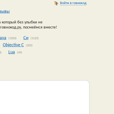
Войти в говнокод
зывы
 который без улыбки не
 говнокод.ру, посмеёмся вместе!
Java
Си
(1503)
(1123)
Objective C
(202)
Lua
8)
(49)