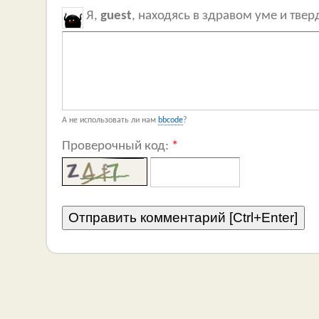
Я,
guest
, находясь в здравом уме и тве
А не использовать ли нам
bbcode
?
Проверочный код:
*