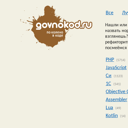
Все
Лу
Нашли или 
назвать но
взглянешь?
рефакторить
посмеёмся 
PHP
(5714)
JavaScript
Си
(1123)
1C
(541)
Objective 
Assembler
Lua
(49)
Kotlin
(14)