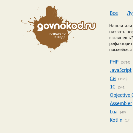
Все
Лу
Нашли или 
назвать но
взглянешь?
рефакторить
посмеёмся 
PHP
(5714)
JavaScript
Си
(1123)
1C
(541)
Objective 
Assembler
Lua
(49)
Kotlin
(14)