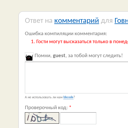
Ответ на
комментарий
для
Гов
Ошибка компиляции комментария:
Гости могут высказаться только в понед
Помни,
guest
, за тобой могут следить!
А не использовать ли нам
bbcode
?
Проверочный код:
*