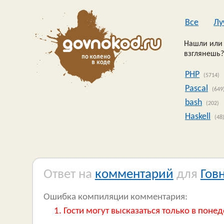
Все
Лу
Нашли или 
взглянешь?
PHP
(5714)
Pascal
(649
bash
(202)
Haskell
(48
Ответ на
комментарий
для
Гов
Ошибка компиляции комментария:
Гости могут высказаться только в понед