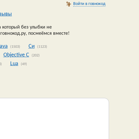
Войти в говнокод
зывы
 который без улыбки не
 говнокод.ру, посмеёмся вместе!
Java
Си
(1503)
(1123)
Objective C
(202)
Lua
8)
(49)