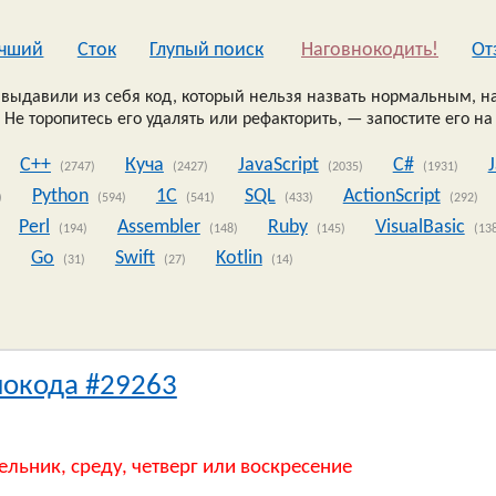
чший
Сток
Глупый поиск
Наговнокодить!
Oт
выдавили из себя код, который нельзя назвать нормальным, на
 Не торопитесь его удалять или рефакторить, — запостите его на
C++
Куча
JavaScript
C#
(2747)
(2427)
(2035)
(1931)
Python
1C
SQL
ActionScript
)
(594)
(541)
(433)
(292)
Perl
Assembler
Ruby
VisualBasic
(194)
(148)
(145)
(13
Go
Swift
Kotlin
)
(31)
(27)
(14)
нокода #29263
ельник, среду, четверг или воскресение