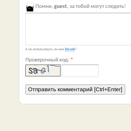
Помни,
guest
, за тобой могут следить!
А не использовать ли нам
bbcode
?
Проверочный код:
*