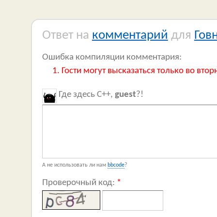
Ответ на
комментарий
для
Гов
Ошибка компиляции комментария:
Гости могут высказаться только во втор
Где здесь C++,
guest
?!
А не использовать ли нам
bbcode
?
Проверочный код:
*