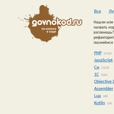
Все
Лу
Нашли или 
назвать но
взглянешь?
рефакторить
посмеёмся 
PHP
(5714)
JavaScript
Си
(1123)
1C
(541)
Objective 
Assembler
Lua
(49)
Kotlin
(14)