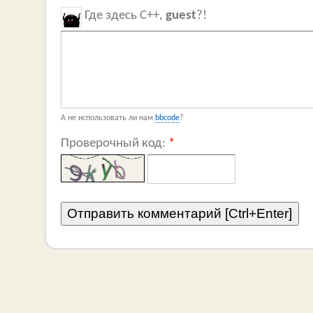
Где здесь C++,
guest
?!
А не использовать ли нам
bbcode
?
Проверочный код:
*