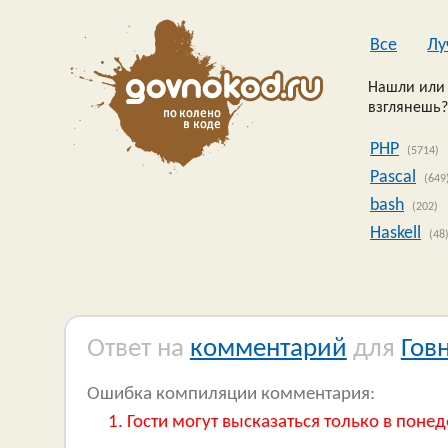
Все
Лу
Нашли или 
взглянешь?
PHP
(5714)
Pascal
(649
bash
(202)
Haskell
(48
Ответ на
комментарий
для
Гов
Ошибка компиляции комментария:
Гости могут высказаться только в понед