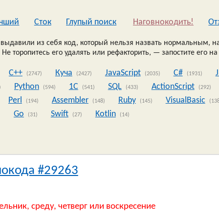
чший
Сток
Глупый поиск
Наговнокодить!
Oт
выдавили из себя код, который нельзя назвать нормальным, на
 Не торопитесь его удалять или рефакторить, — запостите его на
C++
Куча
JavaScript
C#
(2747)
(2427)
(2035)
(1931)
Python
1C
SQL
ActionScript
)
(594)
(541)
(433)
(292)
Perl
Assembler
Ruby
VisualBasic
(194)
(148)
(145)
(13
Go
Swift
Kotlin
)
(31)
(27)
(14)
нокода #29263
ельник, среду, четверг или воскресение