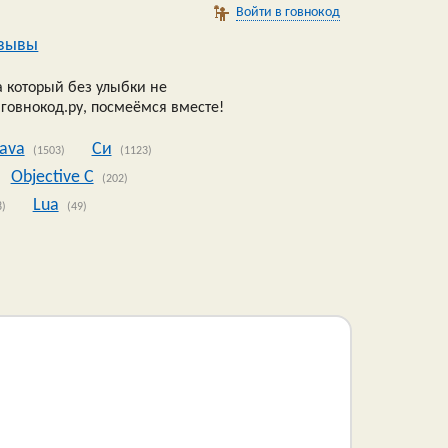
Войти в говнокод
зывы
 который без улыбки не
 говнокод.ру, посмеёмся вместе!
Java
Си
(1503)
(1123)
Objective C
(202)
Lua
8)
(49)