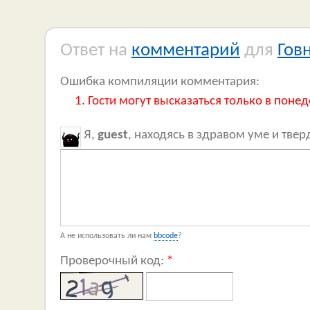
Ответ на
комментарий
для
Гов
Ошибка компиляции комментария:
Гости могут высказаться только в понед
Я,
guest
, находясь в здравом уме и тве
А не использовать ли нам
bbcode
?
Проверочный код:
*