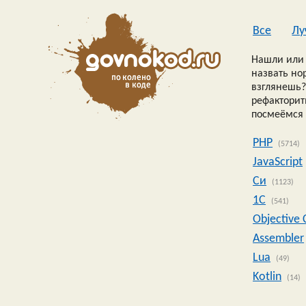
Все
Лу
Нашли или 
назвать но
взглянешь?
рефакторить
посмеёмся 
PHP
(5714)
JavaScript
Си
(1123)
1C
(541)
Objective 
Assembler
Lua
(49)
Kotlin
(14)