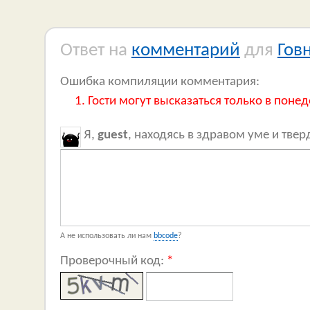
Ответ на
комментарий
для
Гов
Ошибка компиляции комментария:
Гости могут высказаться только в понед
Я,
guest
, находясь в здравом уме и тве
А не использовать ли нам
bbcode
?
Проверочный код:
*