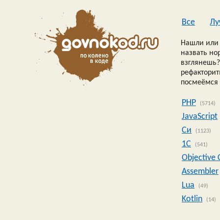
Все
Лу
Нашли или 
назвать но
взглянешь?
рефакторить
посмеёмся 
PHP
(5714)
JavaScript
Си
(1123)
1C
(541)
Objective 
Assembler
Lua
(49)
Kotlin
(14)