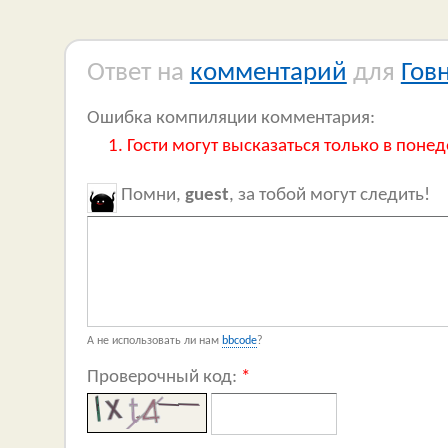
Ответ на
комментарий
для
Гов
Ошибка компиляции комментария:
Гости могут высказаться только в понед
Помни,
guest
, за тобой могут следить!
А не использовать ли нам
bbcode
?
Проверочный код:
*