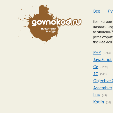
Все
Лу
Нашли или 
назвать но
взглянешь?
рефакторить
посмеёмся 
PHP
(5714)
JavaScript
Си
(1123)
1C
(541)
Objective 
Assembler
Lua
(49)
Kotlin
(14)