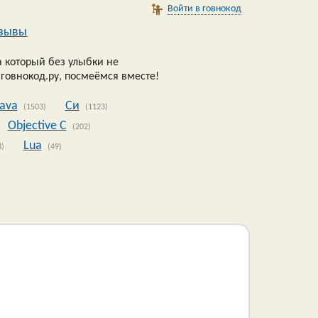
Войти в говнокод
зывы
 который без улыбки не
 говнокод.ру, посмеёмся вместе!
Java
Си
(1503)
(1123)
Objective C
(202)
Lua
8)
(49)