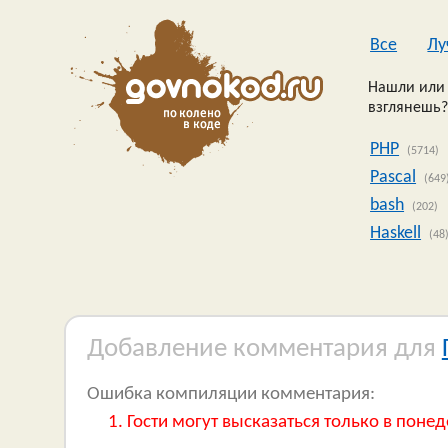
Все
Лу
Нашли или 
взглянешь?
PHP
(5714)
Pascal
(649
bash
(202)
Haskell
(48
Добавление комментария для
Ошибка компиляции комментария:
Гости могут высказаться только в понед