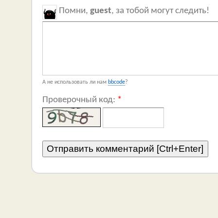
Помни,
guest
, за тобой могут следить!
А не использовать ли нам
bbcode
?
Проверочный код:
*