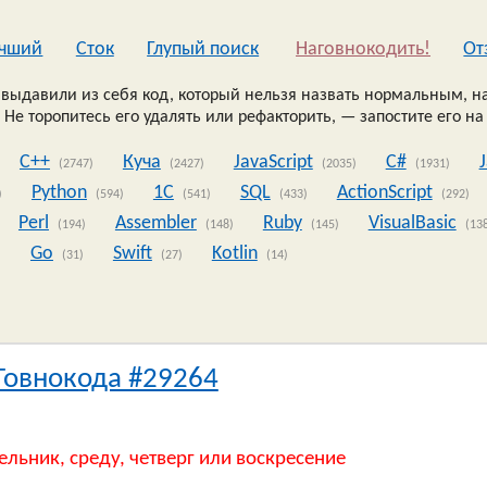
чший
Сток
Глупый поиск
Наговнокодить!
Oт
выдавили из себя код, который нельзя назвать нормальным, на
 Не торопитесь его удалять или рефакторить, — запостите его на
C++
Куча
JavaScript
C#
(2747)
(2427)
(2035)
(1931)
Python
1C
SQL
ActionScript
)
(594)
(541)
(433)
(292)
Perl
Assembler
Ruby
VisualBasic
(194)
(148)
(145)
(13
Go
Swift
Kotlin
)
(31)
(27)
(14)
Говнокода #29264
ельник, среду, четверг или воскресение