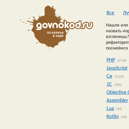
Все
Лу
Нашли или 
назвать но
взглянешь?
рефакторить
посмеёмся 
PHP
(5714)
JavaScript
Си
(1123)
1C
(541)
Objective 
Assembler
Lua
(49)
Kotlin
(14)