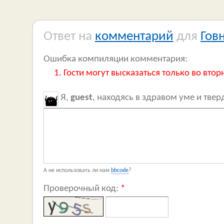
Ответ на
комментарий
для
Гов
Ошибка компиляции комментария:
Гости могут высказаться только во втор
Я,
guest
, находясь в здравом уме и тве
А не использовать ли нам
bbcode
?
Проверочный код:
*