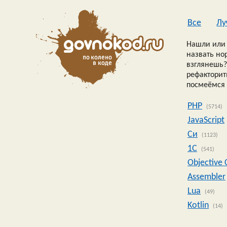
Все
Лу
Нашли или 
назвать но
взглянешь?
рефакторить
посмеёмся 
PHP
(5714)
JavaScript
Си
(1123)
1C
(541)
Objective 
Assembler
Lua
(49)
Kotlin
(14)