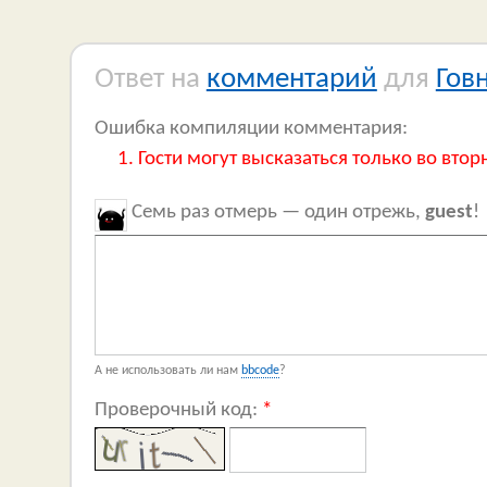
Ответ на
комментарий
для
Гов
Ошибка компиляции комментария:
Гости могут высказаться только во втор
Семь раз отмерь — один отрежь,
guest
!
А не использовать ли нам
bbcode
?
Проверочный код:
*