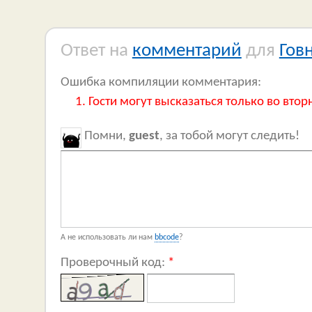
Ответ на
комментарий
для
Гов
Ошибка компиляции комментария:
Гости могут высказаться только во втор
Помни,
guest
, за тобой могут следить!
А не использовать ли нам
bbcode
?
Проверочный код:
*