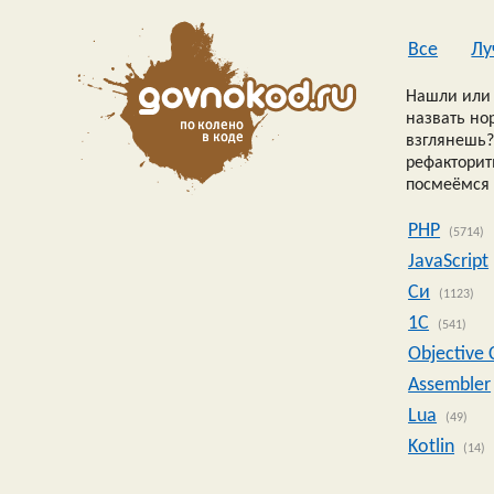
Все
Лу
Нашли или 
назвать но
взглянешь?
рефакторить
посмеёмся 
PHP
(5714)
JavaScript
Си
(1123)
1C
(541)
Objective 
Assembler
Lua
(49)
Kotlin
(14)