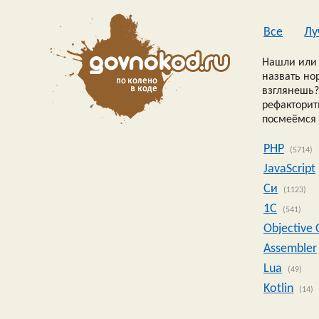
Все
Лу
Нашли или 
назвать но
взглянешь?
рефакторить
посмеёмся 
PHP
(5714)
JavaScript
Си
(1123)
1C
(541)
Objective 
Assembler
Lua
(49)
Kotlin
(14)