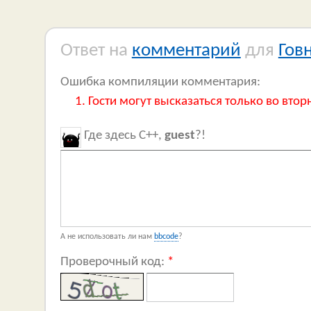
Ответ на
комментарий
для
Гов
Ошибка компиляции комментария:
Гости могут высказаться только во втор
Где здесь C++,
guest
?!
А не использовать ли нам
bbcode
?
Проверочный код:
*