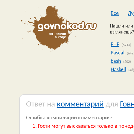
Все
Лу
Нашли или 
взглянешь?
PHP
(5714)
Pascal
(649
bash
(202)
Haskell
(48
Ответ на
комментарий
для
Гов
Ошибка компиляции комментария:
Гости могут высказаться только в понед