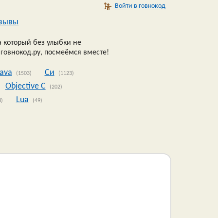
Войти в говнокод
зывы
 который без улыбки не
 говнокод.ру, посмеёмся вместе!
Java
Си
(1503)
(1123)
Objective C
(202)
Lua
8)
(49)