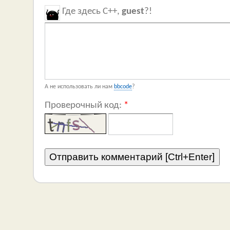
Где здесь C++,
guest
?!
А не использовать ли нам
bbcode
?
Проверочный код:
*