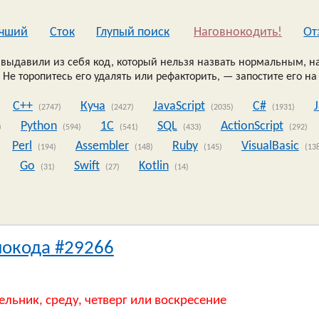
чший
Сток
Глупый поиск
Наговнокодить!
Oт
выдавили из себя код, который нельзя назвать нормальным, на
 Не торопитесь его удалять или рефакторить, — запостите его на
C++
Куча
JavaScript
C#
(2747)
(2427)
(2035)
(1931)
Python
1C
SQL
ActionScript
)
(594)
(541)
(433)
(292)
Perl
Assembler
Ruby
VisualBasic
(194)
(148)
(145)
(13
Go
Swift
Kotlin
)
(31)
(27)
(14)
нокода #29266
ельник, среду, четверг или воскресение