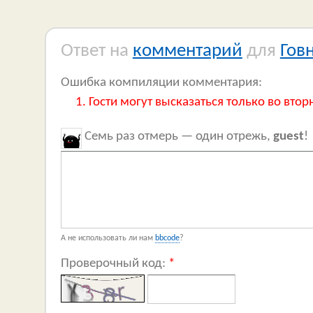
Ответ на
комментарий
для
Гов
Ошибка компиляции комментария:
Гости могут высказаться только во втор
Семь раз отмерь — один отрежь,
guest
!
А не использовать ли нам
bbcode
?
Проверочный код:
*