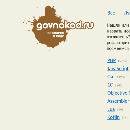
Все
Лу
Нашли или 
назвать но
взглянешь?
рефакторить
посмеёмся 
PHP
(5714)
JavaScript
Си
(1123)
1C
(541)
Objective 
Assembler
Lua
(49)
Kotlin
(14)