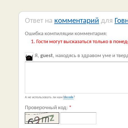
Ответ на
комментарий
для
Гов
Ошибка компиляции комментария:
Гости могут высказаться только в понед
Я,
guest
, находясь в здравом уме и тве
А не использовать ли нам
bbcode
?
Проверочный код:
*