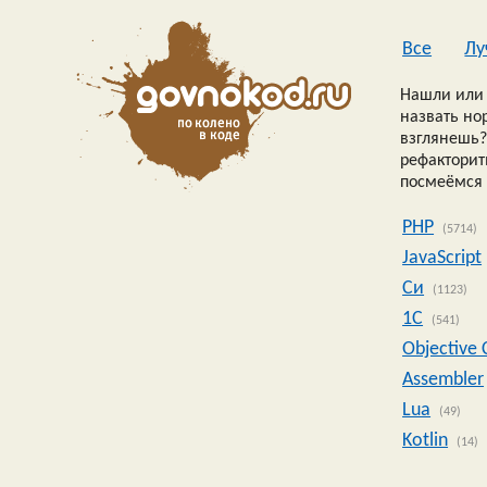
Все
Лу
Нашли или 
назвать но
взглянешь?
рефакторить
посмеёмся 
PHP
(5714)
JavaScript
Си
(1123)
1C
(541)
Objective 
Assembler
Lua
(49)
Kotlin
(14)