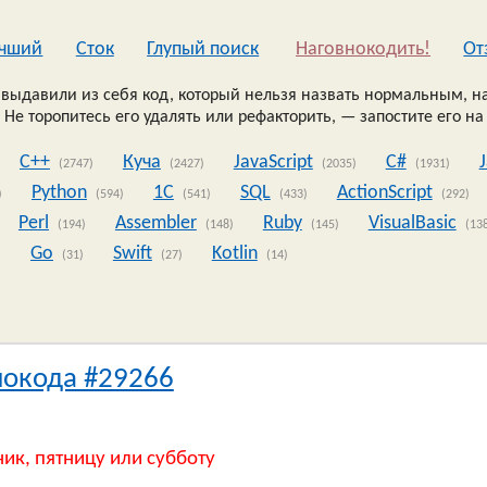
чший
Сток
Глупый поиск
Наговнокодить!
Oт
выдавили из себя код, который нельзя назвать нормальным, на
 Не торопитесь его удалять или рефакторить, — запостите его на
C++
Куча
JavaScript
C#
(2747)
(2427)
(2035)
(1931)
Python
1C
SQL
ActionScript
)
(594)
(541)
(433)
(292)
Perl
Assembler
Ruby
VisualBasic
(194)
(148)
(145)
(13
Go
Swift
Kotlin
)
(31)
(27)
(14)
нокода #29266
ник, пятницу или субботу