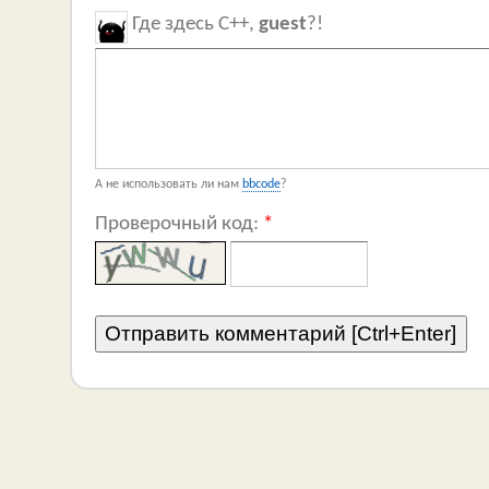
Где здесь C++,
guest
?!
А не использовать ли нам
bbcode
?
Проверочный код:
*