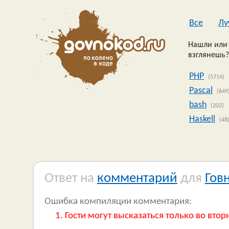
Все
Лу
Нашли или 
взглянешь?
PHP
(5714)
Pascal
(649
bash
(202)
Haskell
(48
Ответ на
комментарий
для
Гов
Ошибка компиляции комментария:
Гости могут высказаться только во втор