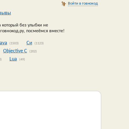
Войти в говнокод
зывы
 который без улыбки не
 говнокод.ру, посмеёмся вместе!
Java
Си
(1503)
(1123)
Objective C
(202)
Lua
8)
(49)