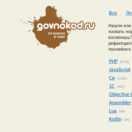
Все
Лу
Нашли или 
назвать но
взглянешь?
рефакторить
посмеёмся 
PHP
(5714)
JavaScript
Си
(1123)
1C
(541)
Objective 
Assembler
Lua
(49)
Kotlin
(14)