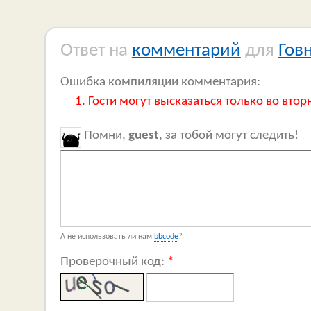
Ответ на
комментарий
для
Гов
Ошибка компиляции комментария:
Гости могут высказаться только во втор
Помни,
guest
, за тобой могут следить!
А не использовать ли нам
bbcode
?
Проверочный код:
*