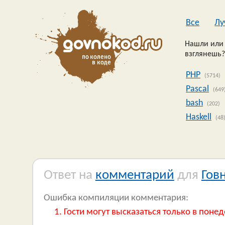
Все
Лу
Нашли или 
взглянешь?
PHP
(5714)
Pascal
(649
bash
(202)
Haskell
(48
Ответ на
комментарий
для
Гов
Ошибка компиляции комментария:
Гости могут высказаться только в понед