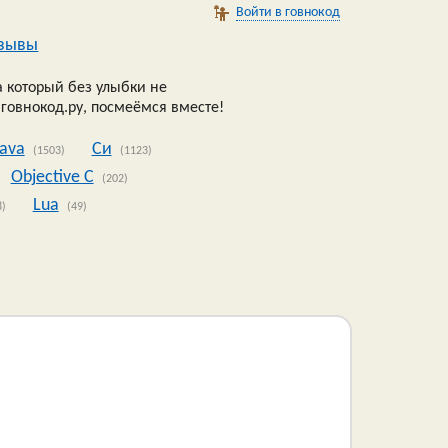
Войти в говнокод
зывы
 который без улыбки не
 говнокод.ру, посмеёмся вместе!
Java
Си
(1503)
(1123)
Objective C
(202)
Lua
8)
(49)