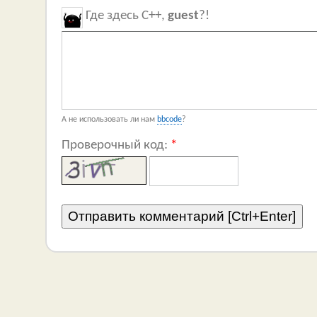
Где здесь C++,
guest
?!
А не использовать ли нам
bbcode
?
Проверочный код:
*