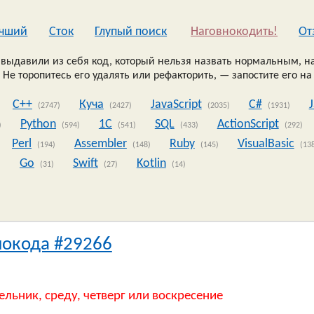
чший
Сток
Глупый поиск
Наговнокодить!
Oт
выдавили из себя код, который нельзя назвать нормальным, на
 Не торопитесь его удалять или рефакторить, — запостите его на
C++
Куча
JavaScript
C#
(2747)
(2427)
(2035)
(1931)
Python
1C
SQL
ActionScript
)
(594)
(541)
(433)
(292)
Perl
Assembler
Ruby
VisualBasic
(194)
(148)
(145)
(13
Go
Swift
Kotlin
)
(31)
(27)
(14)
нокода #29266
ельник, среду, четверг или воскресение