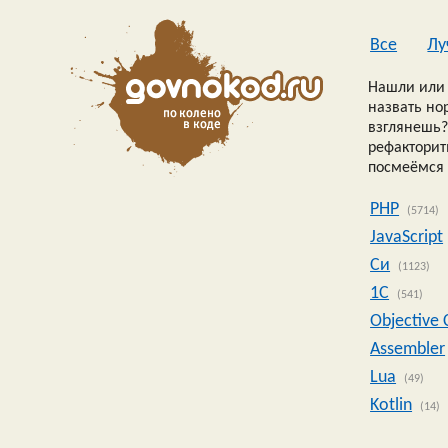
Все
Лу
Нашли или 
назвать но
взглянешь?
рефакторить
посмеёмся 
PHP
(5714)
JavaScript
Си
(1123)
1C
(541)
Objective 
Assembler
Lua
(49)
Kotlin
(14)