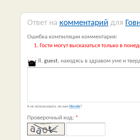
Ответ на
комментарий
для
Гов
Ошибка компиляции комментария:
Гости могут высказаться только в понед
Я,
guest
, находясь в здравом уме и тве
А не использовать ли нам
bbcode
?
Проверочный код:
*