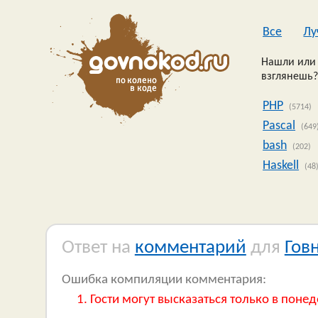
Все
Лу
Нашли или 
взглянешь?
PHP
(5714)
Pascal
(649
bash
(202)
Haskell
(48
Ответ на
комментарий
для
Гов
Ошибка компиляции комментария:
Гости могут высказаться только в понед