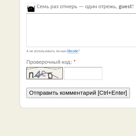
Семь раз отмерь — один отрежь,
guest
!
А не использовать ли нам
bbcode
?
Проверочный код:
*