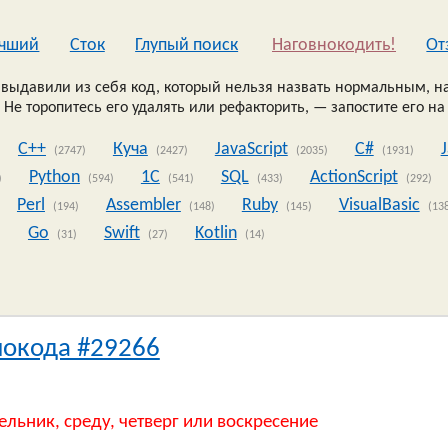
чший
Сток
Глупый поиск
Наговнокодить!
Oт
выдавили из себя код, который нельзя назвать нормальным, на
 Не торопитесь его удалять или рефакторить, — запостите его на
C++
Куча
JavaScript
C#
(2747)
(2427)
(2035)
(1931)
Python
1C
SQL
ActionScript
)
(594)
(541)
(433)
(292)
Perl
Assembler
Ruby
VisualBasic
(194)
(148)
(145)
(13
Go
Swift
Kotlin
)
(31)
(27)
(14)
нокода #29266
ельник, среду, четверг или воскресение