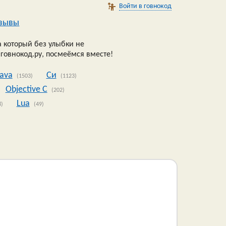
Войти в говнокод
зывы
 который без улыбки не
 говнокод.ру, посмеёмся вместе!
Java
Си
(1503)
(1123)
Objective C
(202)
Lua
8)
(49)