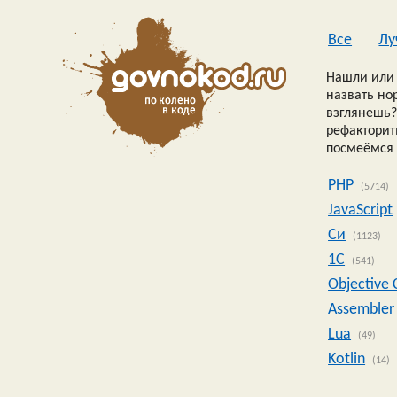
Все
Лу
Нашли или 
назвать но
взглянешь?
рефакторить
посмеёмся 
PHP
(5714)
JavaScript
Си
(1123)
1C
(541)
Objective 
Assembler
Lua
(49)
Kotlin
(14)