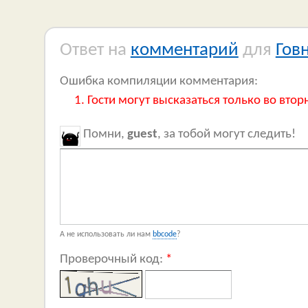
Ответ на
комментарий
для
Гов
Ошибка компиляции комментария:
Гости могут высказаться только во втор
Помни,
guest
, за тобой могут следить!
А не использовать ли нам
bbcode
?
Проверочный код:
*