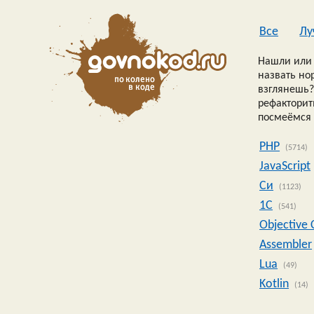
Все
Лу
Нашли или 
назвать но
взглянешь?
рефакторить
посмеёмся 
PHP
(5714)
JavaScript
Си
(1123)
1C
(541)
Objective 
Assembler
Lua
(49)
Kotlin
(14)