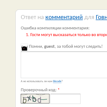
Ответ на
комментарий
для
Гов
Ошибка компиляции комментария:
Гости могут высказаться только во втор
Помни,
guest
, за тобой могут следить!
А не использовать ли нам
bbcode
?
Проверочный код:
*