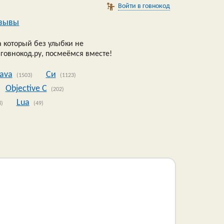
Войти в говнокод
зывы
 который без улыбки не
 говнокод.ру, посмеёмся вместе!
Java
Си
(1503)
(1123)
Objective C
(202)
Lua
8)
(49)