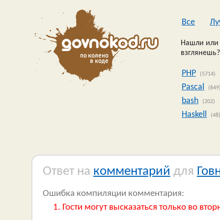
Все
Лу
Нашли или 
взглянешь?
PHP
(5714)
Pascal
(649
bash
(202)
Haskell
(48
Ответ на
комментарий
для
Гов
Ошибка компиляции комментария:
Гости могут высказаться только во втор