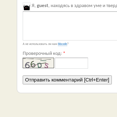
Я,
guest
, находясь в здравом уме и тве
А не использовать ли нам
bbcode
?
Проверочный код:
*