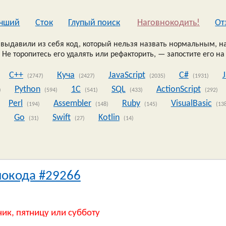
чший
Сток
Глупый поиск
Наговнокодить!
Oт
выдавили из себя код, который нельзя назвать нормальным, на
 Не торопитесь его удалять или рефакторить, — запостите его на
C++
Куча
JavaScript
C#
(2747)
(2427)
(2035)
(1931)
Python
1C
SQL
ActionScript
)
(594)
(541)
(433)
(292)
Perl
Assembler
Ruby
VisualBasic
(194)
(148)
(145)
(13
Go
Swift
Kotlin
)
(31)
(27)
(14)
нокода #29266
ник, пятницу или субботу