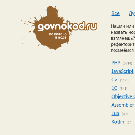
Все
Лу
Нашли или 
назвать но
взглянешь?
рефакторить
посмеёмся 
PHP
(5714)
JavaScript
Си
(1123)
1C
(541)
Objective 
Assembler
Lua
(49)
Kotlin
(14)