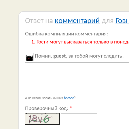
Ответ на
комментарий
для
Гов
Ошибка компиляции комментария:
Гости могут высказаться только в понед
Помни,
guest
, за тобой могут следить!
А не использовать ли нам
bbcode
?
Проверочный код:
*