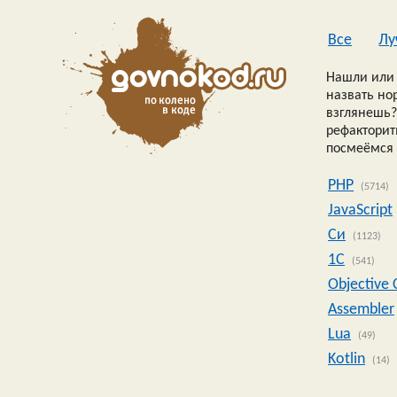
Все
Лу
Нашли или 
назвать но
взглянешь?
рефакторить
посмеёмся 
PHP
(5714)
JavaScript
Си
(1123)
1C
(541)
Objective 
Assembler
Lua
(49)
Kotlin
(14)