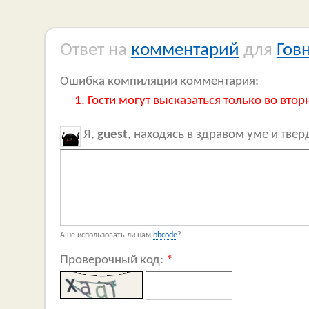
Ответ на
комментарий
для
Гов
Ошибка компиляции комментария:
Гости могут высказаться только во втор
Я,
guest
, находясь в здравом уме и тве
А не использовать ли нам
bbcode
?
Проверочный код:
*