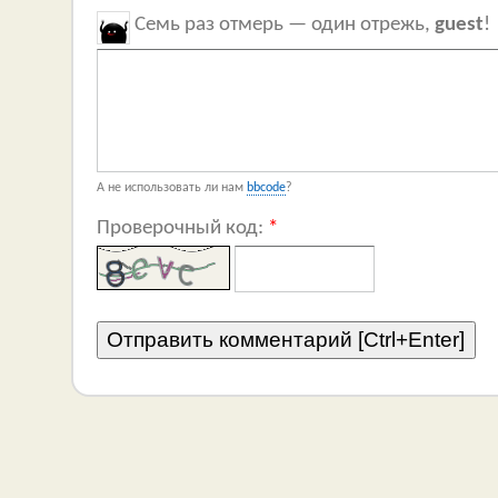
Семь раз отмерь — один отрежь,
guest
!
А не использовать ли нам
bbcode
?
Проверочный код:
*