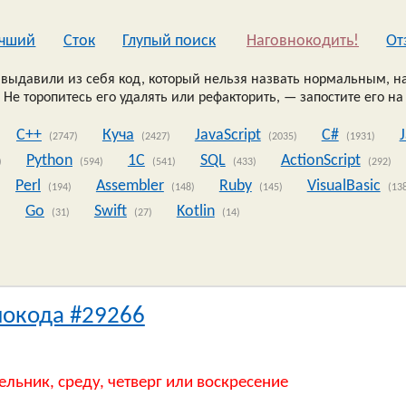
чший
Сток
Глупый поиск
Наговнокодить!
Oт
выдавили из себя код, который нельзя назвать нормальным, на
 Не торопитесь его удалять или рефакторить, — запостите его на
C++
Куча
JavaScript
C#
(2747)
(2427)
(2035)
(1931)
Python
1C
SQL
ActionScript
)
(594)
(541)
(433)
(292)
Perl
Assembler
Ruby
VisualBasic
(194)
(148)
(145)
(13
Go
Swift
Kotlin
)
(31)
(27)
(14)
нокода #29266
ельник, среду, четверг или воскресение