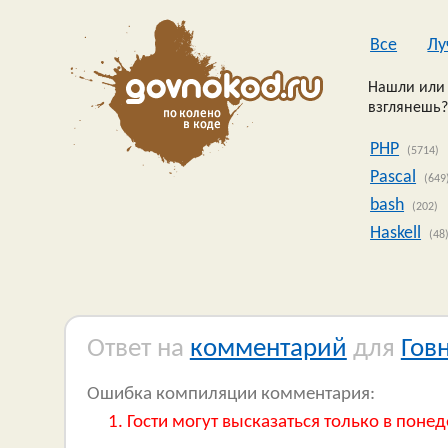
Все
Лу
Нашли или 
взглянешь?
PHP
(5714)
Pascal
(649
bash
(202)
Haskell
(48
Ответ на
комментарий
для
Гов
Ошибка компиляции комментария:
Гости могут высказаться только в понед