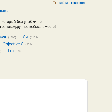
Войти в говнокод
зывы
 который без улыбки не
 говнокод.ру, посмеёмся вместе!
Java
Си
(1503)
(1123)
Objective C
(202)
Lua
8)
(49)