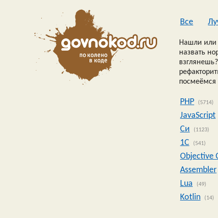
Все
Лу
Нашли или 
назвать но
взглянешь?
рефакторить
посмеёмся 
PHP
(5714)
JavaScript
Си
(1123)
1C
(541)
Objective 
Assembler
Lua
(49)
Kotlin
(14)