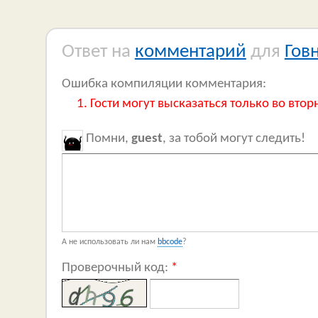
Ответ на
комментарий
для
Гов
Ошибка компиляции комментария:
Гости могут высказаться только во втор
Помни,
guest
, за тобой могут следить!
А не использовать ли нам
bbcode
?
Проверочный код:
*