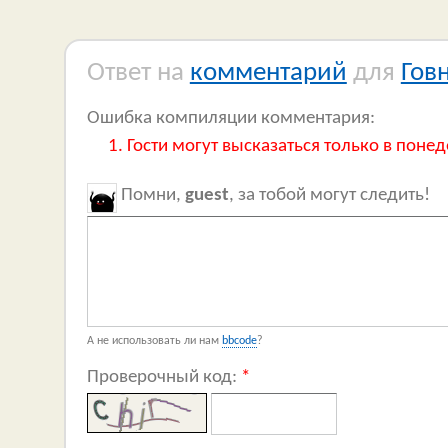
Ответ на
комментарий
для
Гов
Ошибка компиляции комментария:
Гости могут высказаться только в понед
Помни,
guest
, за тобой могут следить!
А не использовать ли нам
bbcode
?
Проверочный код:
*