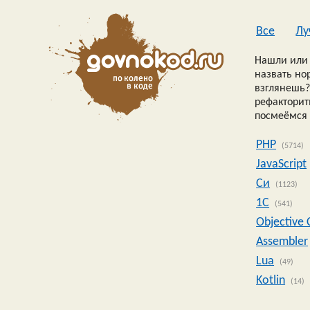
Все
Лу
Нашли или 
назвать но
взглянешь?
рефакторить
посмеёмся 
PHP
(5714)
JavaScript
Си
(1123)
1C
(541)
Objective 
Assembler
Lua
(49)
Kotlin
(14)