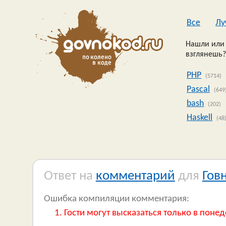
Все
Лу
Нашли или 
взглянешь?
PHP
(5714)
Pascal
(649
bash
(202)
Haskell
(48
Ответ на
комментарий
для
Гов
Ошибка компиляции комментария:
Гости могут высказаться только в понед