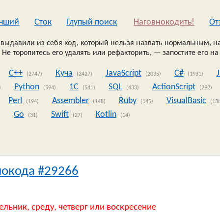
чший
Сток
Глупый поиск
Наговнокодить!
Oт
выдавили из себя код, который нельзя назвать нормальным, на
 Не торопитесь его удалять или рефакторить, — запостите его на
C++
Куча
JavaScript
C#
(2747)
(2427)
(2035)
(1931)
Python
1C
SQL
ActionScript
)
(594)
(541)
(433)
(292)
Perl
Assembler
Ruby
VisualBasic
(194)
(148)
(145)
(13
Go
Swift
Kotlin
)
(31)
(27)
(14)
нокода #29266
ельник, среду, четверг или воскресение