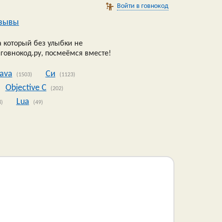
Войти в говнокод
зывы
 который без улыбки не
 говнокод.ру, посмеёмся вместе!
Java
Си
(1503)
(1123)
Objective C
(202)
Lua
8)
(49)