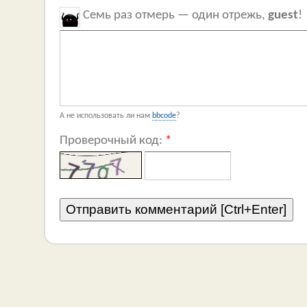
Семь раз отмерь — один отрежь,
guest
!
А не использовать ли нам
bbcode
?
Проверочный код:
*