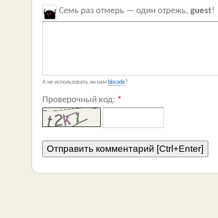
Семь раз отмерь — один отрежь,
guest
!
А не использовать ли нам
bbcode
?
Проверочный код:
*