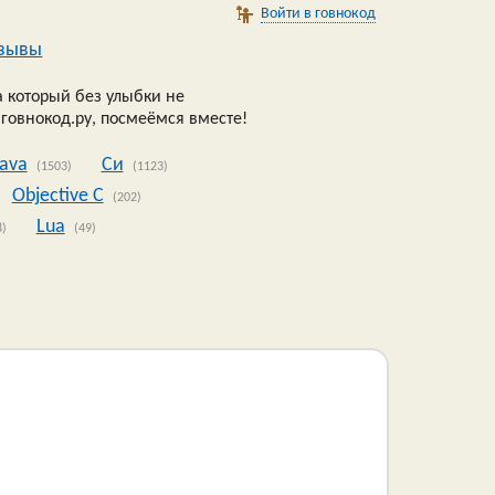
Войти в говнокод
зывы
 который без улыбки не
 говнокод.ру, посмеёмся вместе!
Java
Си
(1503)
(1123)
Objective C
(202)
Lua
8)
(49)