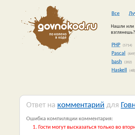
Все
Лу
Нашли или 
взглянешь?
PHP
(5714)
Pascal
(649
bash
(202)
Haskell
(48
Ответ на
комментарий
для
Гов
Ошибка компиляции комментария:
Гости могут высказаться только во втор