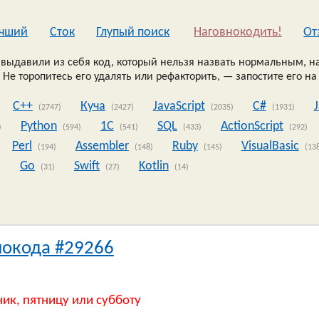
чший
Сток
Глупый поиск
Наговнокодить!
Oт
выдавили из себя код, который нельзя назвать нормальным, на
 Не торопитесь его удалять или рефакторить, — запостите его на
C++
Куча
JavaScript
C#
(2747)
(2427)
(2035)
(1931)
Python
1C
SQL
ActionScript
)
(594)
(541)
(433)
(292)
Perl
Assembler
Ruby
VisualBasic
(194)
(148)
(145)
(13
Go
Swift
Kotlin
)
(31)
(27)
(14)
нокода #29266
ник, пятницу или субботу