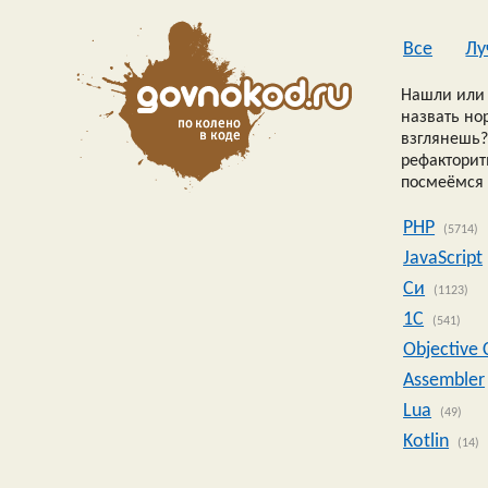
Все
Лу
Нашли или 
назвать но
взглянешь?
рефакторить
посмеёмся 
PHP
(5714)
JavaScript
Си
(1123)
1C
(541)
Objective 
Assembler
Lua
(49)
Kotlin
(14)