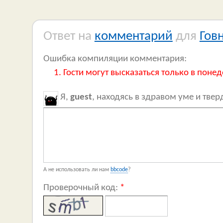
Ответ на
комментарий
для
Гов
Ошибка компиляции комментария:
Гости могут высказаться только в понед
Я,
guest
, находясь в здравом уме и тве
А не использовать ли нам
bbcode
?
Проверочный код:
*