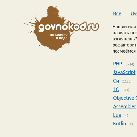
Все
Лу
Нашли или 
назвать но
взглянешь?
рефакторить
посмеёмся 
PHP
(5714)
JavaScript
Си
(1123)
1C
(541)
Objective 
Assembler
Lua
(49)
Kotlin
(14)