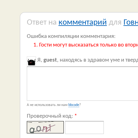
Ответ на
комментарий
для
Гов
Ошибка компиляции комментария:
Гости могут высказаться только во втор
Я,
guest
, находясь в здравом уме и тве
А не использовать ли нам
bbcode
?
Проверочный код:
*