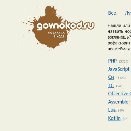
Все
Лу
Нашли или 
назвать но
взглянешь?
рефакторить
посмеёмся 
PHP
(5714)
JavaScript
Си
(1123)
1C
(541)
Objective 
Assembler
Lua
(49)
Kotlin
(14)