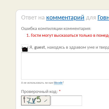
Ответ на
комментарий
для
Гов
Ошибка компиляции комментария:
Гости могут высказаться только в понед
Я,
guest
, находясь в здравом уме и тве
А не использовать ли нам
bbcode
?
Проверочный код:
*