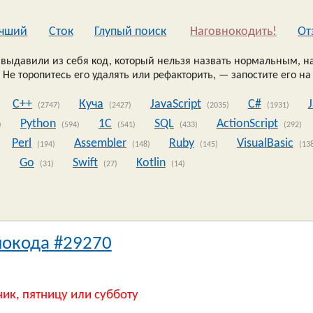
чший
Сток
Глупый поиск
Наговнокодить!
Oт
выдавили из себя код, который нельзя назвать нормальным, на
 Не торопитесь его удалять или рефакторить, — запостите его на
C++
Куча
JavaScript
C#
(2747)
(2427)
(2035)
(1931)
Python
1C
SQL
ActionScript
)
(594)
(541)
(433)
(292)
Perl
Assembler
Ruby
VisualBasic
(194)
(148)
(145)
(13
Go
Swift
Kotlin
)
(31)
(27)
(14)
нокода #29270
ник, пятницу или субботу