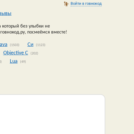
Войти в говнокод
зывы
 который без улыбки не
 говнокод.ру, посмеёмся вместе!
Java
Си
(1503)
(1123)
Objective C
(202)
Lua
8)
(49)