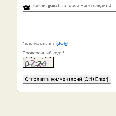
Помни,
guest
, за тобой могут следить!
А не использовать ли нам
bbcode
?
Проверочный код:
*