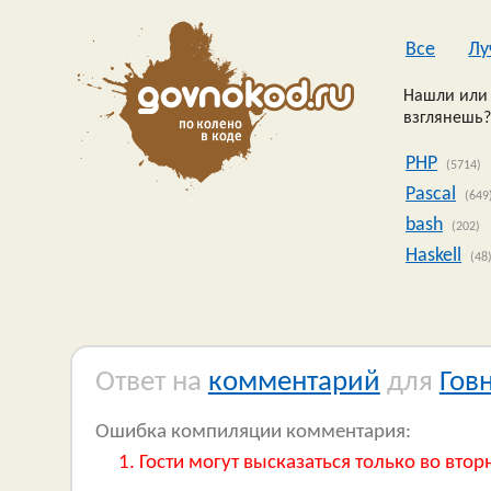
Все
Лу
Нашли или 
взглянешь?
PHP
(5714)
Pascal
(649
bash
(202)
Haskell
(48
Ответ на
комментарий
для
Гов
Ошибка компиляции комментария:
Гости могут высказаться только во втор