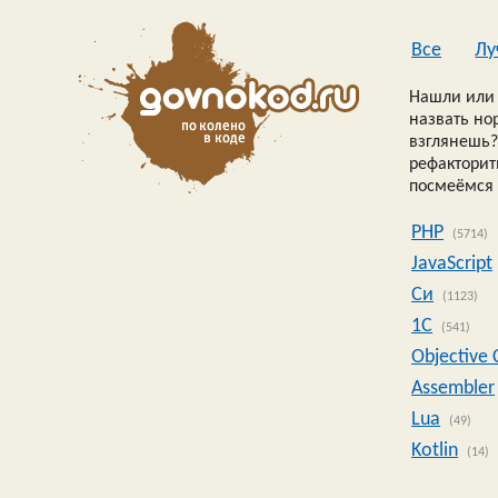
Все
Лу
Нашли или 
назвать но
взглянешь?
рефакторить
посмеёмся 
PHP
(5714)
JavaScript
Си
(1123)
1C
(541)
Objective 
Assembler
Lua
(49)
Kotlin
(14)