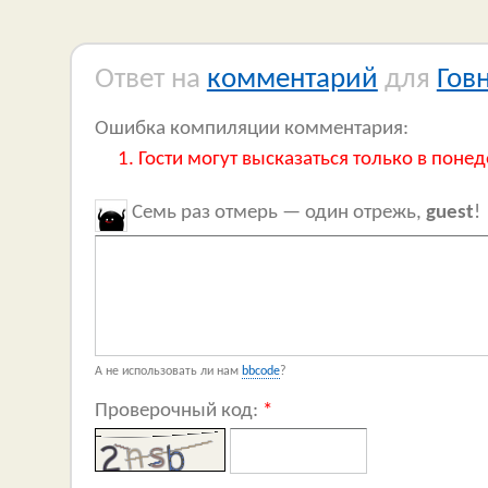
Ответ на
комментарий
для
Гов
Ошибка компиляции комментария:
Гости могут высказаться только в понед
Семь раз отмерь — один отрежь,
guest
!
А не использовать ли нам
bbcode
?
Проверочный код:
*