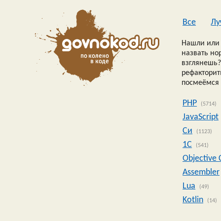
Все
Лу
Нашли или 
назвать но
взглянешь?
рефакторить
посмеёмся 
PHP
(5714)
JavaScript
Си
(1123)
1C
(541)
Objective 
Assembler
Lua
(49)
Kotlin
(14)