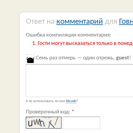
Ответ на
комментарий
для
Гов
Ошибка компиляции комментария:
Гости могут высказаться только в понед
Семь раз отмерь — один отрежь,
guest
!
А не использовать ли нам
bbcode
?
Проверочный код:
*