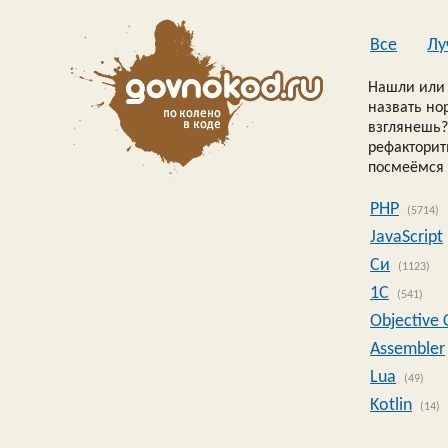
Все
Лу
Нашли или 
назвать но
взглянешь?
рефакторить
посмеёмся 
PHP
(5714)
JavaScript
Си
(1123)
1C
(541)
Objective 
Assembler
Lua
(49)
Kotlin
(14)