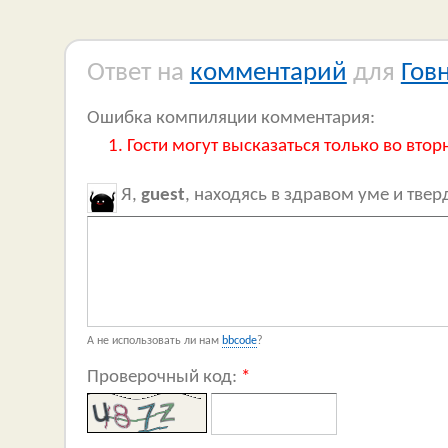
Ответ на
комментарий
для
Гов
Ошибка компиляции комментария:
Гости могут высказаться только во втор
Я,
guest
, находясь в здравом уме и тве
А не использовать ли нам
bbcode
?
Проверочный код:
*