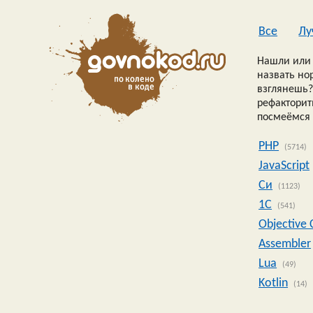
Все
Лу
Нашли или 
назвать но
взглянешь?
рефакторить
посмеёмся 
PHP
(5714)
JavaScript
Си
(1123)
1C
(541)
Objective 
Assembler
Lua
(49)
Kotlin
(14)