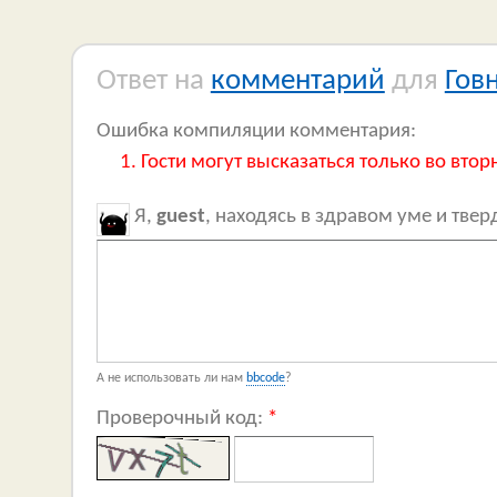
Ответ на
комментарий
для
Гов
Ошибка компиляции комментария:
Гости могут высказаться только во втор
Я,
guest
, находясь в здравом уме и тве
А не использовать ли нам
bbcode
?
Проверочный код:
*