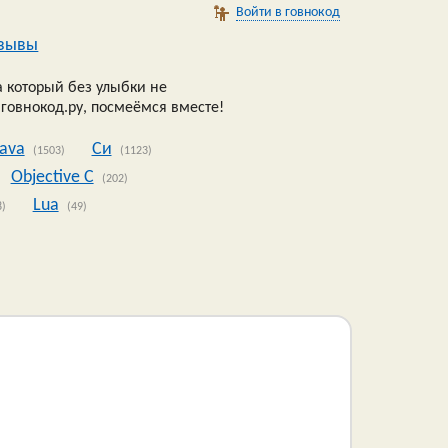
Войти в говнокод
зывы
 который без улыбки не
 говнокод.ру, посмеёмся вместе!
Java
Си
(1503)
(1123)
Objective C
(202)
Lua
8)
(49)