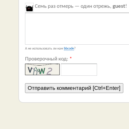
Семь раз отмерь — один отрежь,
guest
!
А не использовать ли нам
bbcode
?
Проверочный код:
*