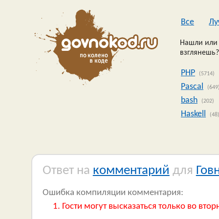
Все
Лу
Нашли или 
взглянешь?
PHP
(5714)
Pascal
(649
bash
(202)
Haskell
(48
Ответ на
комментарий
для
Гов
Ошибка компиляции комментария:
Гости могут высказаться только во втор