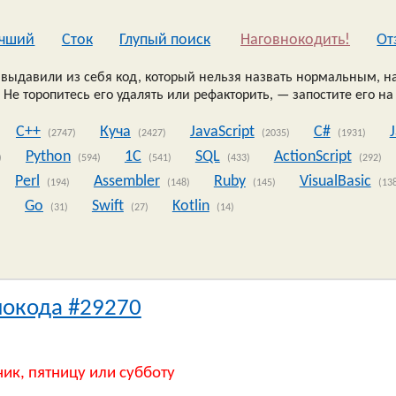
чший
Сток
Глупый поиск
Наговнокодить!
Oт
выдавили из себя код, который нельзя назвать нормальным, на
 Не торопитесь его удалять или рефакторить, — запостите его на
C++
Куча
JavaScript
C#
(2747)
(2427)
(2035)
(1931)
Python
1C
SQL
ActionScript
)
(594)
(541)
(433)
(292)
Perl
Assembler
Ruby
VisualBasic
(194)
(148)
(145)
(13
Go
Swift
Kotlin
)
(31)
(27)
(14)
нокода #29270
ник, пятницу или субботу