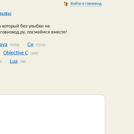
Войти в говнокод
зывы
 который без улыбки не
 говнокод.ру, посмеёмся вместе!
Java
Си
(1503)
(1123)
Objective C
(202)
Lua
8)
(49)