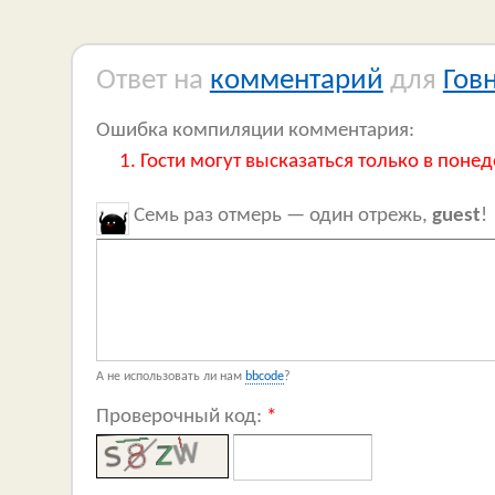
Ответ на
комментарий
для
Гов
Ошибка компиляции комментария:
Гости могут высказаться только в понед
Семь раз отмерь — один отрежь,
guest
!
А не использовать ли нам
bbcode
?
Проверочный код:
*