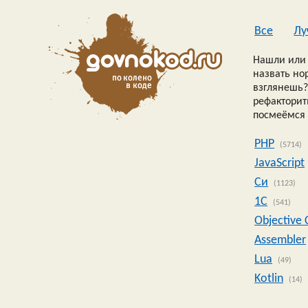
Все
Лу
Нашли или 
назвать но
взглянешь?
рефакторить
посмеёмся 
PHP
(5714)
JavaScript
Си
(1123)
1C
(541)
Objective 
Assembler
Lua
(49)
Kotlin
(14)