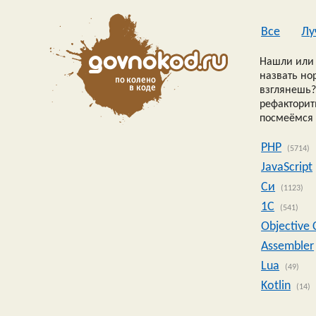
Все
Лу
Нашли или 
назвать но
взглянешь?
рефакторить
посмеёмся 
PHP
(5714)
JavaScript
Си
(1123)
1C
(541)
Objective 
Assembler
Lua
(49)
Kotlin
(14)