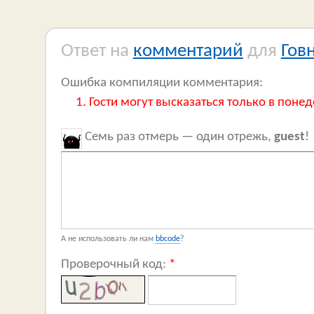
Ответ на
комментарий
для
Гов
Ошибка компиляции комментария:
Гости могут высказаться только в понед
Семь раз отмерь — один отрежь,
guest
!
А не использовать ли нам
bbcode
?
Проверочный код:
*