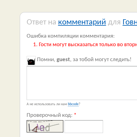
Ответ на
комментарий
для
Гов
Ошибка компиляции комментария:
Гости могут высказаться только во втор
Помни,
guest
, за тобой могут следить!
А не использовать ли нам
bbcode
?
Проверочный код:
*