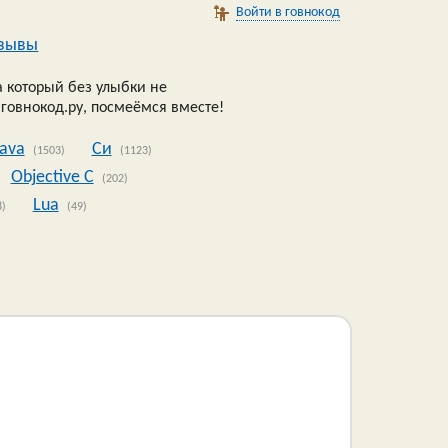
Войти в говнокод
зывы
 который без улыбки не
 говнокод.ру, посмеёмся вместе!
Java
Си
(1503)
(1123)
Objective C
(202)
Lua
8)
(49)