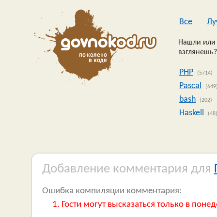
Все
Лу
Нашли или 
взглянешь?
PHP
(5714)
Pascal
(649
bash
(202)
Haskell
(48
Добавление комментария для
Ошибка компиляции комментария:
Гости могут высказаться только в понед