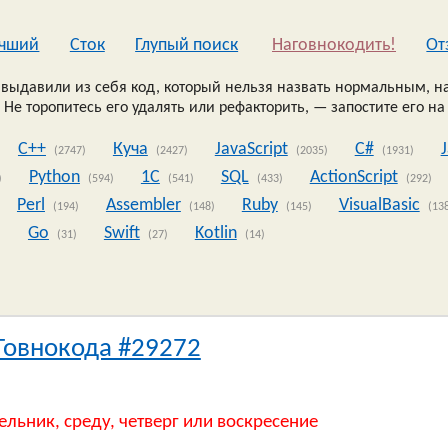
чший
Сток
Глупый поиск
Наговнокодить!
Oт
выдавили из себя код, который нельзя назвать нормальным, на
 Не торопитесь его удалять или рефакторить, — запостите его на
C++
Куча
JavaScript
C#
(2747)
(2427)
(2035)
(1931)
Python
1C
SQL
ActionScript
)
(594)
(541)
(433)
(292)
Perl
Assembler
Ruby
VisualBasic
(194)
(148)
(145)
(13
Go
Swift
Kotlin
)
(31)
(27)
(14)
Говнокода #29272
ельник, среду, четверг или воскресение