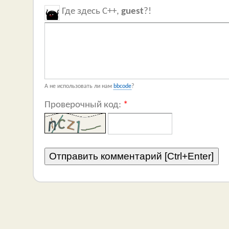
Где здесь C++,
guest
?!
А не использовать ли нам
bbcode
?
Проверочный код:
*