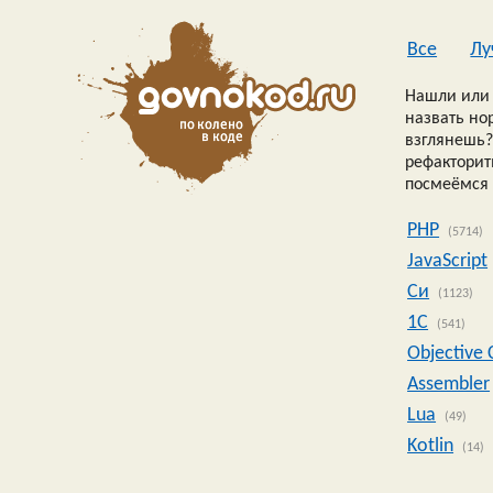
Все
Лу
Нашли или 
назвать но
взглянешь?
рефакторить
посмеёмся 
PHP
(5714)
JavaScript
Си
(1123)
1C
(541)
Objective 
Assembler
Lua
(49)
Kotlin
(14)