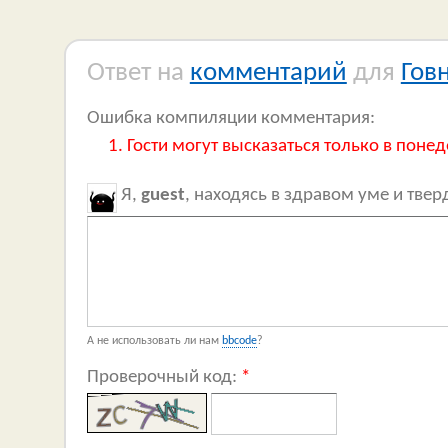
Ответ на
комментарий
для
Гов
Ошибка компиляции комментария:
Гости могут высказаться только в понед
Я,
guest
, находясь в здравом уме и тве
А не использовать ли нам
bbcode
?
Проверочный код:
*