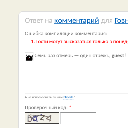
Ответ на
комментарий
для
Гов
Ошибка компиляции комментария:
Гости могут высказаться только в понед
Семь раз отмерь — один отрежь,
guest
!
А не использовать ли нам
bbcode
?
Проверочный код:
*