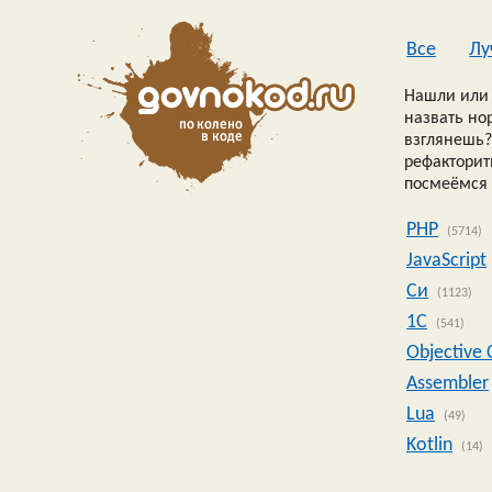
Все
Лу
Нашли или 
назвать но
взглянешь?
рефакторить
посмеёмся 
PHP
(5714)
JavaScript
Си
(1123)
1C
(541)
Objective 
Assembler
Lua
(49)
Kotlin
(14)